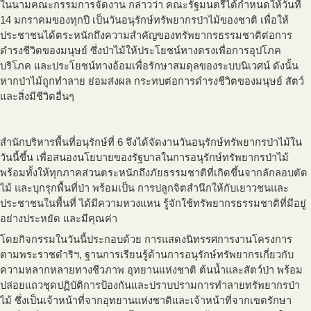
ในนามคณะกรรมการจัดงาน กล่าวว่า คณะรัฐมนตรีได้กำหนดให้วันที่
14 มกราคมของทุกปี เป็นวันอนุรักษ์ทรัพยากรป่าไม้ของชาติ เพื่อให้
ประชาชนได้ตระหนักถึงความสำคัญของทรัพยากรธรรมชาติต่อการ
ดำรงชีวิตของมนุษย์ ซึ่งป่าไม้ให้ประโยชน์ทางตรงเพื่อการอุปโภค
บริโภค และประโยชน์ทางอ้อมเพื่อรักษาสมดุลของระบบนิเวศน์ ดังนั้น
หากป่าไม้ถูกทำลาย ย่อมส่งผล กระทบต่อการดำรงชีวิตของมนุษย์ สัตว์
และสิ่งมีชีวิตอื่นๆ
สำนักบริหารพื้นที่อนุรักษ์ที่ 6 จึงได้จัดงานวันอนุรักษ์ทรัพยากรป่าไม้ใน
วันนี้ขึ้น เพื่อสนองนโยบายของรัฐบาลในการอนุรักษ์ทรัพยากรป่าไม้
พร้อมทั้งให้ทุกภาคส่วนตระหนักถึงภัยธรรมชาติที่เกิดขึ้นจากลักลอบตัด
ไม้ และบุกรุกพื้นที่ป่า พร้อมเป็น การปลูกจิตสำนึกให้กับเยาวชนและ
ประชาชนในพื้นที่ ได้มีความหวงแหน รู้จักใช้ทรัพยากรธรรมชาติที่มีอยู่
อย่างประหยัด และมีคุณค่า
โดยกิจกรรมในวันนี้ประกอบด้วย การแสดงนิทรรศการงานโครงการ
ตามพระราชดำริฯ, ฐานการเรียนรู้ด้านการอนุรักษ์ทรัพยากรเกี่ยวกับ
ความหลากหลายทางชีวภาพ อุทยานแห่งชาติ ต้นน้ำและสัตว์ป่า พร้อม
ปล่อยแถวชุดปฏิบัติการป้องกันและปราบปรามการทำลายทรัพยากรป่า
ไม้ ซึ่งเป็นเจ้าหน้าที่จากอุทยานแห่งชาติและเจ้าหน้าที่จากเขตรักษา