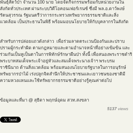
พันธุ์สัตว์ป่า จำนวน 100 นาย โดยจัดกิจกรรมพร้อมกับหน่วยงานใน
สังกัดทั่วประเทศ ผ่านระบบวิดีโอคอนเฟอร์เรนซ์ ซึ่งมี พล.อ.ดาว์พงษ์
รัตนสุวรรณ รัฐมนตรีว่าการกระทรวงทรัพยากรธรรมชาติและสิ่ง
แวดล้อม เป็นประธานในพิธี พร้อมมอบนโยบายให้กับบุคลากรในสังกัด
สำหรับการปล่อยแถวดังกล่าว เพื่อร่วมลาดตระเวนป้องกันและปราบ
ปรามผู้กระทำผิด ตามกฎหมายและตามอำนาจหน้าที่อย่างเข้มข้น และ
ร่วมกันเป็นหูเป็นตาในการพิทักษ์รักษาผืนป่า ทั้งนี้ เพื่อสนองพระราชดำริ
พระบาทสมเด็จพระเจ้าอยู่หัวและสมเด็จพระนางเจ้าฯ พระบรม
ราชินีนาถ ด้านสิ่งแวดล้อม พร้อมสนองนโยบายรัฐบาลในการอนุรักษ์
ทรัพยากรป่าไม้ เร่งปลูกจิตสำนึกให้ประชาชนและเยาวชนของชาติมี
ความหวงแหนและใช้ทรัพยากรธรรมชาติอย่างรู้คุณค่าต่อไป
ข้อมูลและที่มา @ สุธิดา พฤกษ์อุดม สวท.สงขลา
5137
views