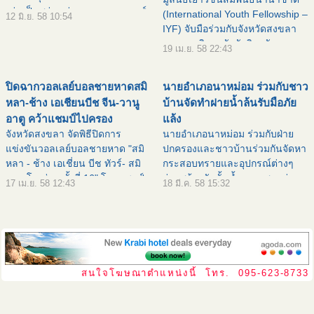
เด่นเป็นสง่า อยู่บนยอดเขาคอหงส์
(International Youth Fellowship –
12 มิ.ย. 58 10:54
ตั้งอยู่หมู่ที่ 8 บ้านในไร่ ถนนปุณณ
IYF) จับมือร่วมกับจังหวัดสงขลา
กัณฑ์ ตำบลคอหงส์ อำเภอ
และมหาวิทยาลัยทักษิณ จัดงาน
19 เม.ย. 58 22:43
หาดใหญ่ จังหว
แคมป์วัฒนธรรมระดับโลกภายใต้
ชื่อ 2015 IYF World Culture
ปิดฉากวอลเลย์บอลชายหาดสมิ
นายอำเภอนาหม่อม ร่วมกับชาว
Camp on Tour ณ หอประช
หลา-ช้าง เอเชียนบีช จีน-วานู
บ้านจัดทำฝายน้ำล้นรับมือภัย
อาตู คว้าแชมป์ไปครอง
แล้ง
จังหวัดสงขลา จัดพิธีปิดการ
นายอำเภอนาหม่อม ร่วมกับฝ่าย
แข่งขันวอลเลย์บอลชายหาด "สมิ
ปกครองและชาวบ้านร่วมกันจัดหา
หลา - ช้าง เอเชี่ยน บีช ทัวร์- สมิ
กระสอบทรายและอุปกรณ์ต่างๆ
หลา โอเพ่น ครั้งที่ 16" โดยแชมป์
ร่วมสร้างคันกั้นน้ำคลองสายต่างๆ
17 เม.ย. 58 12:43
18 มี.ค. 58 15:32
ชายเป็นของทีมจีน และประเภท
เพื่อรับมือกับภัยแล้งที่กำลังจะมาถึง
หญิงทีมวานูอาตู ![ คำอธิบายภาพ :
นายศิลปชัย เรือนสูง นายอำเภอนา
pic55309d8a61b55
หม่อม จังหวัดสงขลา
สนใจโฆษณาตำแหน่งนี้ โทร. 095-623-8733