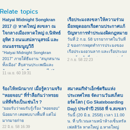
Relate topics
Hatyai Midnight Songkran
เรือประมงสงขลาให้ความร่วม
2017 @ หาดใหญ่ สงขลา ณ
มือหยุดออกเรือตามประกาศเเก้
ใจกลางเมืองหาดใหญ่ ถ.นิพัทธ์
ปัญหาการทำประมงผิดกฎหมาย
วันที่ 2 ก.ย. 58 บรรยากาศในวันที่
อุทิศ 3 ถนนเสน่หานุสรณ์ และ
2 ของการหยุดทำการประมงของ
ถนนธรรมนูญวิถี
เรือประมงอวนลาก และเรือประมง
“Hatyai Midnight Songkran
อวนล้อมจับที่ จ.สงขลา ทางศูนย์
2017” ภายใต้ธีมงาน “สนุกสนาน
2 ก.ย. 58 22:23
ควบคุมการแจ้งเข้าแจ้งออกเรือ
ทั้งเมือง” สืบสานประเพณีและ
ประมงจังหวัดสงขลา ยังคงคุมเข้ม
วัฒนธรรมอันดีงาม ควบคู่ไปกับ
11 เม.ย. 60 19:31
เรือประมงทุกลำที่ผ่าน
กิจกรรมการละเล่นที่สนุกสนาน
เล่นสาดน้ำยามค่ำคืน ซึ่ง
ร้องไห้หนักมาก! เมื่อรู้ความจริง
สมาคมกีฬาเอ็กซ์ตรีมแห่ง
เอกลักษณ์การท่องเที่ยวสงกรานต์
ของนค
"หอยจอบ" ที่ร่ำลือกันว่าหรอย
ประเทศไทย จัดงานวันสเก็ตบ
แท้ที่จริงเป็นเช่นไร ?
อร์ดโลก ( Go Skateboarding
"ยอมรับว่าผมรับรู้เรื่อง "หอยจอบ"
Day) ประจำปี 2558 ที่ จ.สงขลา
น้อยมาก เคยพบบางพื้นที่ แต่ไม่
วันนี้ (20 มิ.ย. 2558) เวลา 11.00
มากมายก่าย
น. ที่ บริเวณลานหน้าห้างเซ็นทรัล
22 มิ.ย. 58 16:39
เฟสติวัล หาดใหญ่ อ.หาดใหญ่