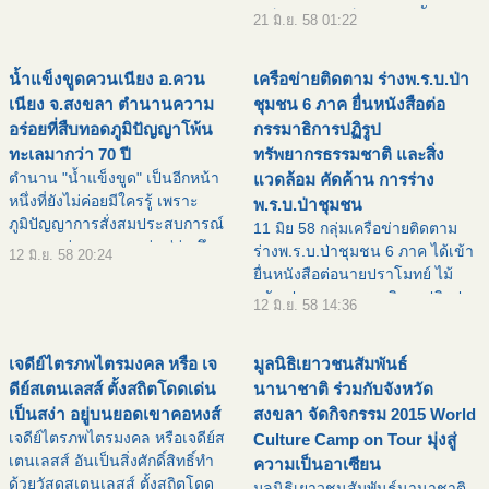
จ.สงขลา นายสมหมาย ขวัญทอง
21 มิ.ย. 58 01:22
ยิ้ม รองนายกองค์การบริหารส่วน
จังหวัดสงขลา เป็นประธานเปิดงา
น้ำแข็งขูดควนเนียง อ.ควน
เครือข่ายติดตาม ร่างพ.ร.บ.ป่า
นวันสเก็ตบอร์ดโลก ( Go S
เนียง จ.สงขลา ตำนานความ
ชุมชน 6 ภาค ยื่นหนังสือต่อ
อร่อยที่สืบทอดภูมิปัญญาโพ้น
กรรมาธิการปฏิรูป
ทะเลมากว่า 70 ปี
ทรัพยากรธรรมชาติ และสิ่ง
ตำนาน "น้ำแข็งขูด" เป็นอีกหน้า
แวดล้อม คัดค้าน การร่าง
หนึ่งที่ยังไม่ค่อยมีใครรู้ เพราะ
พ.ร.บ.ป่าชุมชน
ภูมิปัญญาการสั่งสมประสบการณ์
11 มิย 58 กลุ่มเครือข่ายติดตาม
และการถ่ายทอดจากรุ่นสู่รุ่น จึง
ร่างพ.ร.บ.ป่าชุมชน 6 ภาค ได้เข้า
12 มิ.ย. 58 20:24
เป็นมรดกทางวัฒนธรรมทางด้าน
ยื่นหนังสือต่อนายปราโมทย์ ไม้
อาหารการกินที่ยังไม่เลือนหายไป
กลัด ประธานกรรมาธิการปฏิรูป
12 มิ.ย. 58 14:36
จากความทรงจำ ![
ทรัพยากรธรรมชาติ และสิ่ง
แวดล้อม สภาปฏิรูปแห่งชาติ เพื่อ
เจดีย์ไตรภพไตรมงคล หรือ เจ
มูลนิธิเยาวชนสัมพันธ์
คัดค้าน การร่างพ.ร.บ.ป่าชุ
ดีย์สเตนเลสส์ ตั้งสถิตโดดเด่น
นานาชาติ ร่วมกับจังหวัด
เป็นสง่า อยู่บนยอดเขาคอหงส์
สงขลา จัดกิจกรรม 2015 World
เจดีย์ไตรภพไตรมงคล หรือเจดีย์ส
Culture Camp on Tour มุ่งสู่
เตนเลสส์ อันเป็นสิ่งศักดิ์สิทธิ์ทำ
ความเป็นอาเซียน
ด้วยวัสดุสเตนเลสส์ ตั้งสถิตโดด
มูลนิธิเยาวชนสัมพันธ์นานาชาติ