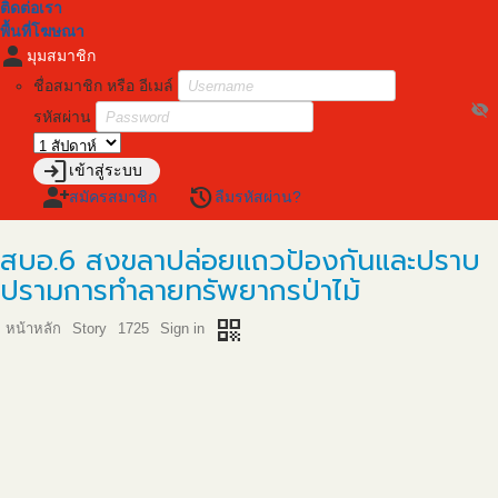
ติดต่อเรา
พื้นที่โฆษณา
person
มุมสมาชิก
ชื่อสมาชิก หรือ อีเมล์
visibility_off
รหัสผ่าน
login
เข้าสู่ระบบ
person_add
restore
สมัครสมาชิก
ลืมรหัสผ่าน?
สบอ.6 สงขลาปล่อยแถวป้องกันและปราบ
ปรามการทำลายทรัพยากรป่าไม้
qr_code
หน้าหลัก
Story
1725
Sign in