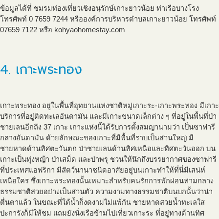
ข้อมูลได้ที่ ชมรมท่องเที่ยวเชิงอนุรักษ์เกาะยาวน้อย ท่าเรือบางโรง
โทรศัพท์ 0 7659 7244 หรือองค์การบริหารตำบลเกาะยาวน้อย โทรศัพท์
07659 7122 หรือ kohyaohomestay.com
4. เกาะพระทอง
เกาะพระทอง อยู่ในพื้นที่อุทยานแห่งชาติหมู่เกาะระ-เกาะพระทอง มีเกาะ
บริการที่อยู่ติดทะเลอันดามัน และมีเกาะขนาดเล็กต่าง ๆ ที่อยู่ในพื้นที่ป่า
ชายเลนอีกถึง 37 เกาะ เกาะแห่งนี้ได้รับการตั้งสมญานามว่า เป็นซาฟารี
กลางอันดามัน ด้วยลักษณะของเกาะที่มีพื้นที่ราบเป็นส่วนใหญ่ มี
ชายหาดด้านทิศตะวันตก ป่าชายเลนด้านทิศเหนือและทิศตะวันออก บน
เกาะเป็นทุ่งหญ้า ป่าเสม็ด และป่าพรุ ชวนให้นึกถึงบรรยากาศของซาฟารี
ที่ประเทศแอฟริกา มีสัตว์นานาชนิดอาศัยอยู่บนเกาะทำให้ที่นี่มีเสน่ห์
เหนือใคร ซึ่งเกาะพระทองนั้นเหมาะสำหรับคนรักการพักผ่อนท่ามกลาง
ธรรมชาติสวยอย่างเป็นส่วนตัว ความงามทางธรรมชาติบนบกนั้นว่าน่า
ตื่นตาแล้ว ในขณะที่ใต้น้ำก็งดงามไม่แพ้กัน ชายหาดสวยน้ำทะเลใส
ปะการังก็มีให้ชม แถมยังนั่งเรือข้ามไปเที่ยวเกาะระ ที่อยู่ทางด้านทิศ