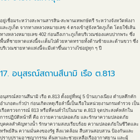
อยู่เชื่อมระหว่างสะพานสารสิน-สะพานเทพกษัตรี ระหว่างจังหวัดพังงา
และภูเก็ต จากทางหลวงหมายเลข 4 ตรงเข้าสู่จังหวัดภูเก็ต โดยใช้เส้น
ทางหลวงหมายเลข 402 ก่อนถึงเกาะภูเก็ตบริเวณช่องแคบปากพระ ซึ่ง
พื้นที่ชายหาดแห่งนี้จะเต็มไปด้วยหาดทรายทั้งด้านซ้ายและด้านขวา ซึ่ง
บริเวณชายหาดแห่งนี้จะมีเต่าขึ้นมาวางไข่อยู่ทุก ๆ ปี
17. อนุสรณ์สถานสึนามิ เรือ ต.813
อนุสรณ์สถานสึนามิ เรือ ต.813 ตั้งอยู่ที่หมู่ 5 บ้านบางเนียง ตำบลคึกคัก
อำเภอตะกั่วป่า ก่อนเกิดเหตุเรือลำนี้เป็นเรือในหน่วยงานกรมตำรวจ เป็น
เรือตรวจการณ์ 813 หรือที่คนทั่วไปในนาม ต.813 จุดประสงค์หลักใน
การปฏิบัติหน้าที่ คือ ถวายความปลอดภัย และรักษาความปลอดภัย
บุคคลสำคัญทางน้ำ รักษาความสงบเรียบร้อย ความปลอดภัยในชีวิตและ
ทรัพย์สิน ความมั่นคงของรัฐ สิ่งแวดล้อม สืบสวนสอบสวน ป้องกันและ
ปราบปรามอาชญากรรม ค้นหาและช่วยเหลือเรืออากาศยาน และผู้