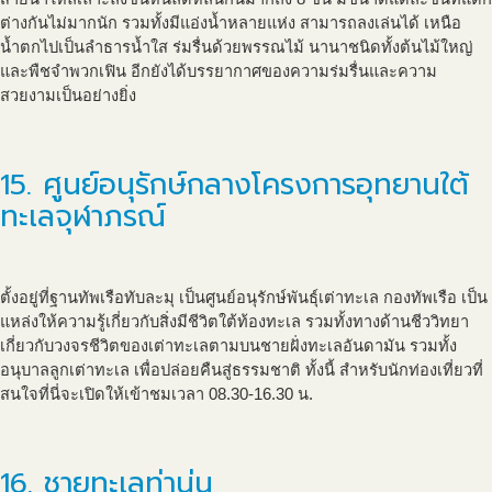
ต่างกันไม่มากนัก รวมทั้งมีแอ่งน้ำหลายแห่ง สามารถลงเล่นได้ เหนือ
น้ำตกไปเป็นลำธารน้ำใส ร่มรื่นด้วยพรรณไม้ นานาชนิดทั้งต้นไม้ใหญ่
และพืชจำพวกเฟิน อีกยังได้บรรยากาศของความร่มรื่นและความ
สวยงามเป็นอย่างยิ่ง
15. ศูนย์อนุรักษ์กลางโครงการอุทยานใต้
ทะเลจุฬาภรณ์
ตั้งอยู่ที่ฐานทัพเรือทับละมุ เป็นศูนย์อนุรักษ์พันธุ์เต่าทะเล กองทัพเรือ เป็น
แหล่งให้ความรู้เกี่ยวกับสิ่งมีชีวิตใต้ท้องทะเล รวมทั้งทางด้านชีววิทยา
เกี่ยวกับวงจรชีวิตของเต่าทะเลตามบนชายฝั่งทะเลอันดามัน รวมทั้ง
อนุบาลลูกเต่าทะเล เพื่อปล่อยคืนสู่ธรรมชาติ ทั้งนี้ สำหรับนักท่องเที่ยวที่
สนใจที่นี่จะเปิดให้เข้าชมเวลา 08.30-16.30 น.
16. ชายทะเลท่านุ่น