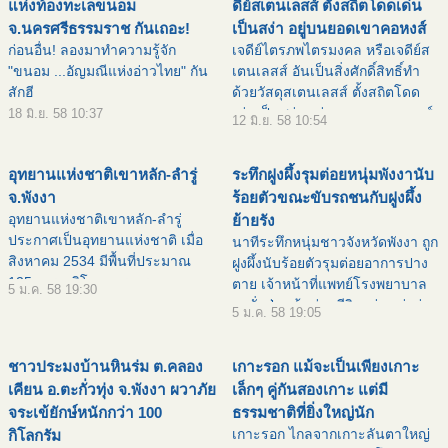
แห่งท้องทะเลขนอม
ดีย์สเตนเลสส์ ตั้งสถิตโดดเด่น
จ.นครศรีธรรมราช กันเถอะ!
เป็นสง่า อยู่บนยอดเขาคอหงส์
ก่อนอื่น! ลองมาทำความรู้จัก
เจดีย์ไตรภพไตรมงคล หรือเจดีย์ส
"ขนอม ...อัญมณีแห่งอ่าวไทย" กัน
เตนเลสส์ อันเป็นสิ่งศักดิ์สิทธิ์ทำ
สักฮี
ด้วยวัสดุสเตนเลสส์ ตั้งสถิตโดด
เด่นเป็นสง่า อยู่บนยอดเขาคอหงส์
18 มิ.ย. 58 10:37
12 มิ.ย. 58 10:54
ตั้งอยู่หมู่ที่ 8 บ้านในไร่ ถนนปุณณ
กัณฑ์ ตำบลคอหงส์ อำเภอ
อุทยานแห่งชาติเขาหลัก-ลำรู่
ระทึกฝูงผึ้งรุมต่อยหนุ่มพังงานับ
หาดใหญ่ จังหว
จ.พังงา
ร้อยตัวขณะขับรถชนกับฝูงผึ้ง
อุทยานแห่งชาติเขาหลัก-ลำรู่
ย้ายรัง
ประกาศเป็นอุทยานแห่งชาติ เมื่อ
นาทีระทึกหนุ่มชาวจังหวัดพังงา ถูก
สิงหาคม 2534 มีพื้นที่ประมาณ
ฝูงผึ้งนับร้อยตัวรุมต่อยอาการปาง
125ตารางกิโลเมตร ครอบคลุม
ตาย เจ้าหน้าที่แพทย์โรงพยาบาล
5 ม.ค. 58 19:30
เขตอำเภอ ท้ายเหมือง อำเภอกะปง
ตะกั่วป่า เข้าช่วยชีวิตอย่างเร่งด่วน
5 ม.ค. 58 19:05
อำเภอตะกั่ว-ป่า และอำเภอเมือง
วันนี้ (5 ม.ค.) ผู้สื่อข่าว จ.พังงา ได้
ประกอบด้วยแหล่งท่องเที่ยวคือ
บันทึกภาพขณะที่ฝูงผึ้งนั
ชาวประมงบ้านหินร่ม ต.คลอง
เกาะรอก แม้จะเป็นเพียงเกาะ
เคียน อ.ตะกั่วทุ่ง จ.พังงา ผวาภัย
เล็กๆ คู่กันสองเกาะ แต่มี
จระเข้ยักษ์หนักกว่า 100
ธรรมชาติที่ยิ่งใหญ่นัก
เกาะรอก ไกลจากเกาะลันตาใหญ่
กิโลกรัม