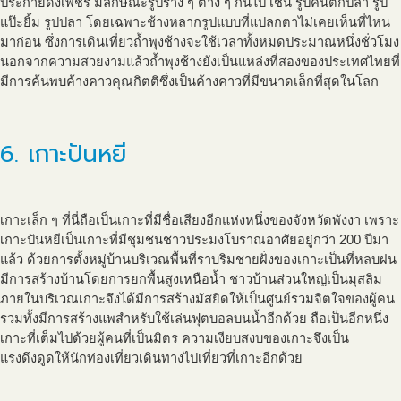
ประกายดั่งเพชร มีลักษณะรูปร่าง ๆ ต่าง ๆ กันไป เช่น รูปคนตกปลา รูป
แป๊ะยิ้ม รูปปลา โดยเฉพาะช้างหลากรูปแบบที่แปลกตาไม่เคยเห็นที่ไหน
มาก่อน ซึ่งการเดินเที่ยวถ้ำพุงช้างจะใช้เวลาทั้งหมดประมาณหนึ่งชั่วโมง
นอกจากความสวยงามแล้วถ้ำพุงช้างยังเป็นแหล่งที่สองของประเทศไทยที่
มีการค้นพบค้างคาวคุณกิตติซึ่งเป็นค้างคาวที่มีขนาดเล็กที่สุดในโลก
6. เกาะปันหยี
เกาะเล็ก ๆ ที่นี่ถือเป็นเกาะที่มีชื่อเสียงอีกแห่งหนึ่งของจังหวัดพังงา เพราะ
เกาะปันหยีเป็นเกาะที่มีชุมชนชาวประมงโบราณอาศัยอยู่กว่า 200 ปีมา
แล้ว ด้วยการตั้งหมู่บ้านบริเวณพื้นที่ราบริมชายฝั่งของเกาะเป็นที่หลบฝน
มีการสร้างบ้านโดยการยกพื้นสูงเหนือน้ำ ชาวบ้านส่วนใหญ่เป็นมุสลิม
ภายในบริเวณเกาะจึงได้มีการสร้างมัสยิดให้เป็นศูนย์รวมจิตใจของผู้คน
รวมทั้งมีการสร้างแพสำหรับใช้เล่นฟุตบอลบนน้ำอีกด้วย ถือเป็นอีกหนึ่ง
เกาะที่เต็มไปด้วยผู้คนที่เป็นมิตร ความเงียบสงบของเกาะจึงเป็น
แรงดึงดูดให้นักท่องเที่ยวเดินทางไปเที่ยวที่เกาะอีกด้วย