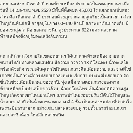
อุทยานแห่งชาติเขาลำปี-หาดท้ายเหมือง ประกาศเป็นเขตอุทยานฯ เมื่อ
วันที่ 14 เมษายน พ.ศ. 2529 มีพื้นที่ทั้งหมด 45,000 ไร่ แยกออกเป็นสอง
ส่วน คือ เทือกเขาลำปี ประกอบด้วยภูเขาหลายลูกเรียงเป็นแนวยาว ส่วน
ใหญ่เป็นหินอัคนี อายุอยู่ในช่วง 60–140 ล้านปี สภาพป่าเป็นป่าดงดิบ มี
ยอดเขาสูงสุด คือ ยอดเขาขนิม สูงประมาณ 622 เมตร และหาด
ท้ายเหมืองซึ่งอยู่ริมทะเลฝั่งอันดามัน
สถานที่น่าสนใจภายในเขตอุทยานฯ ได้แก่ หาดท้ายเหมือง ชายหาด
ขนานไปกับทางหลวงแผ่นดิน มีความยาวกว่า 13 กิโลเมตร น้ำทะเลใส
พร้อมด้วยกิจกรรมเดินดูเต่าไข่ในตอนกลางคืนเดือนหงาย และช่วงที่ไข่
เต่าฟักเป็นตัวจะมีการปล่อยเต่าลงทะเล เรียกว่า ประเพณีปล่อยเต่า จัด
ขึ้นในช่วงเดือนมีนาคมของทุกปี, ทุ่งเสม็ด ทางตอนกลางของหาด
ท้ายเหมืองเป็นป่าเสม็ดขาวล้วน, น้ำตกโตนไพร เป็นน้ำตกที่มีความสูง
ใหญ่ เกิดจากเขาโตนย่านไทร สภาพป่าโดยรอบร่มรื่น มีต้นไม้ใหญ่และ
น้ำตกเขาลำปี เป็นน้ำตกขนาดกลาง มี 4 ชั้น เป็นแหล่งชมปลาที่น่าสนใจ
เพราะมีปลาหายาก อย่างเช่น ปลาพลวงชมพู รวมทั้งปลาสร้อยนกเขา
และปลาซิวน้อย-ใหญ่อีกหลายชนิด