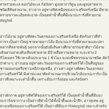
สาหร่ายทะเล ดอกไม้ทะเล กัลปังหา ฝูงปลาการ์ตูน และฝูงปลาหลาก
ชนิดสีสันสวยงาม, อ่าวจาก อยู่ทางทิศเหนือของเกาะสุรินทร์เหนือ มีหาด
ทรายขาวละเอียดสะอาด เป็นจุดดำน้ำตื้นที่มีแนวปะการังที่สวยงาม
สมบูรณ์
อ่าวไม้งาม อยู่ทางทิศตะวันตกของเกาะสุรินทร์เหนือ ติดกับอ่าวที่ทำ
การฯ เป็นอ่าวใหญ่ ชายหาดยาวโค้ง มีแนวปะการังที่สวยงามและปลา
หลากสีหลายพันธุ์ นอกจากนั้นยังมีเส้นทางศึกษาธรรมชาติอ่าวไม้งาม
เดินผ่านป่าดงดิบเลียบชายหาด มีป้ายสื่อความหมาย ระยะทาง 2
กิโลเมตร ใช้เวลาเดินประมาณ 1 ชั่วโมง จะพบพืชพรรณนานาชนิด สัตว์
ป่าต่าง ๆ, อ่าวบอน อยู่ทางตะวันออกของเกาะสุรินทร์ใต้ เป็นที่อยู่ของ
ชาวมอแกนหรือชาวเลอีกกลุ่มหนึ่ง, อ่าวเต่า อยู่ทางทิศตะวันออกของ
เกาะสุรินทร์ใต้ มีเต่าทะเลอาศัยจำนวนมากบริเวณใกล้แนวปะการัง เป็น
อ่าวที่เหมาะจะดำน้ำตื้น เพราะมีปะการังอ่อน และกัลปังหา
อ่าวผักกาด อยู่ทางทิศใต้ของเกาะสุรินทร์ใต้ เป็นจุดดำน้ำตื้นที่มีแนว
ปะการังเขากวาง เป็นอ่าวที่ดำน้ำได้ทั้งน้ำตื้นและน้ำลึก, อ่าวสุเทพ อยู่
ทางเหนือของเกาะสุรินทร์ใต้ เป็นอ่าวที่มีปะการังสมบูรณ์ เหมาะสำหรับ