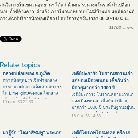
สนใจภายในเขตวนอุทยานฯ ได้แก่ น้ำตกสระนางมโนราห์ ถ้ำเปลือก
หอย ถ้ำขี้ค้างคาว ถ้ำแก้ว ภายในวนอุทยานฯ ไม่มีบ้านพัก แต่มีสถานที่
กางเต็นท์บริการนักท่องเที่ยว เปิดบริการทุกวัน เวลา 06.00-18.00 น.
11702
views
Relate topics
ตลาดปล่อยของ จ.ภูเก็ต
เจดีย์ปะการัง โบราณสถานเก่า
ตลาดนัดสุดบรรเจิดท่ามกลาง
แก่ของเมืองขนอม เชื่อกันว่า
บรรยากาศกลางแจ้งแบบสบาย ๆ
มีอายุมากกว่า 1000 ปี
ใน Limelight Avenue ใจกลาง
เจดีย์ปะการัง โบราณสถานเก่าแก่
เมืองภูเก็ต ที่มีพื้นที่สำหรับปลด
ของเมืองขนอม เชื่อกันว่ามีอายุ
10 เม.ย. 60 22:33
ปล่อยสินค้าไอเดีย โดยภายใน
มากกว่า 1000 ปี ประดิษฐานอยู่บน
ตลาดจะมีพ่อค้าแม่ขายมาวางของ
ยอดเขาธาตุ ในวัดจันทน์ธาตุทา
18 มิ.ย. 58 14:33
แฮนด์เมดดีไซน์เก๋ ๆ แฟชั่นแนว ๆ
ราม เจดีย์เป็นรูปโอคว่ำ มีเส้นผ่า
อาทิ
ศูนย์กลางประมาณ 5-6 เมตร
มารู้จัก "โลมาสีชมพู" พระเอก
เจดีย์ไตรภพไตรมงคล หรือ เจ
สร้างขึ้นโดยนำหินปะการั