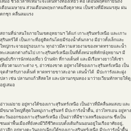
เสมอ ช่วงเวลาที่เหมาะจะเดินทางท่องเที่ยว คือ เดือนพฤศจิกายนถึง
เดือนเมษายน ส่วนเดือนพฤษภาคมถึงตุลาคม เป็นช่วงที่มีลมมรสุม ฝน
ตกชุก คลื่นลมแรง
สถานที่น่าสนใจภายในเขตอุทยานฯ ได้แก่ เกาะสุรินทร์เหนือ และเกาะ
สุรินทร์ใต้ เป็นเกาะที่อยู่ติดกันโดยมีร่องน้ำคั่นกลาง มีอ่าวทั้งเล็กและ
ใหญ่กระจายอยู่รอบเกาะ ทุกอ่าวมีความสวยงามของหาดทรายและน้ำ
ทะเลแตกต่างกันไป เกาะสุรินทร์เหนือเป็นที่ตั้งหน่วยพิทักษ์อุทยานฯ มี
ศูนย์บริการนักท่องเที่ยว บ้านพัก ที่กางเต็นท์ และมีเรือหางยาวให้เช่า
เที่ยวตามเกาะต่าง ๆ, อ่าวช่องขาด อยู่ทางใต้ของเกาะสุรินทร์เหนือ เป็น
จุดสำหรับกางเต็นท์ หาดทรายขาวสะอาด เล่นน้ำได้ มีปะการังและฝูง
ปลา เช่น ปลานกแก้วสีสดใส และปลานกขุนทอง มาว่ายเวียนทักทายให้ดู
อยู่เสมอ
อ่าวแม่ยาย อยู่ทางใต้ของเกาะสุรินทร์เหนือ เป็นอ่าวที่มีคลื่นลมสงบ และ
มีขนาดใหญ่ที่สุดในหมู่เกาะสุรินทร์ มีปะการังน้ำตื้น, อ่าวไทรเอน อยู่ทาง
ตะวันออกของเกาะสุรินทร์เหนือ เป็นอ่าวที่มีชาวเลหรือมอแกน ซึ่งเป็น
ชนเผ่าพื้นเมืองที่ยังคงมีวิถีชีวิตแบบดั้งเดิมกินนอนอยู่ในเรืออาศัยอยู่,
อ่าวลึก อยู่ทางตะวันออกเฉียงใต้ของเกาะสุรินทร์เหนือ มีปะการังน้ำตื้น