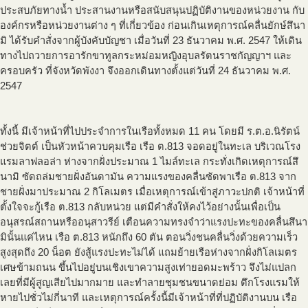
ประสบภัยทางน้ำ ประสานงานหรือสนับสนุนปฏิบัติงานของหน่วยงาน กับ
องค์กรหรือหน่วยงานต่าง ๆ ที่เกี่ยวข้อง ก่อนเกินเหตุการณ์คลื่นยักษ์สึนา
มิ ได้รับคำสั่งจากผู้บังคับบัญชา เมื่อวันที่ 23 ธันวาคม พ.ศ. 2547 ให้เดิน
ทางไปถวายการอารักขาทูลกระหม่อมหญิงอุบลรัตนราชกัญญาฯ และ
ครอบครัว ที่จังหวัดพังงา จึงออกเดินทางตั้งแต่วันที่ 24 ธันวาคม พ.ศ.
2547
ทั้งนี้ มีเจ้าหน้าที่ไปประจำการในเรือทั้งหมด 11 คน โดยมี ร.ต.อ.นิรัตน์
ช่วยจิตต์ เป็นหัวหน้าควบคุมเรือ เรือ ต.813 จอดอยู่ในทะเล บริเวณโรง
แรมลาฟลอล่า ห่างจากฝั่งประมาณ 1 ไมล์ทะเล กระทั่งเกิดเหตุการณ์สึ
นามิ ซัดถล่มชายฝั่งอันดามัน ความแรงของคลื่นซัดพาเรือ ต.813 จาก
ชายฝั่งมาประมาณ 2 กิโลเมตร เมื่อเหตุการณ์เข้าสู่ภาวะปกติ เจ้าหน้าที่
ตั้งใจจะกู้เรือ ต.813 กลับหน่วย แต่มีคำสั่งให้คงไว้อย่างนั้นเพื่อเป็น
อนุสรณ์สถานหรืออนุสาวรีย์ เตือนความทรงจำว่าแรงปะทะของคลื่นสึนา
มินั้นแค่ไหน เรือ ต.813 หนักถึง 60 ตัน ตอนวิ่งชนคลื่นวิ่งด้วยความเร็ว
สูงสุดถึง 20 น็อต ยังสู้แรงปะทะไม่ได้ แถมย้ายเรือห่างจากฝั่งกิโลเมตร
เศษข้ามถนน ขึ้นไปอยู่บนเชิงเขาความสูงเท่ายอดมะพร้าว จึงไม่แปลก
เลยที่มีผู้สูญเสียไปมากมาย และทำลายชุมชนขนาดย่อม ตึกโรงแรมให้
หายไปชั่วไม่กี่นาที และเหตุการณ์ครั้งนี้มีเจ้าหน้าที่ที่ปฏิบัติงานบน เรือ