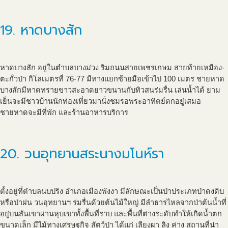
19. หาดบางสัก
หาดบางสัก อยู่ในตำบลบางม่วง ริมถนนสายเพชรเกษม สายท้ายเหมือง-
ตะกั่วป่า กิโลเมตรที่ 76-77 มีทางแยกซ้ายมือเข้าไป 100 เมตร ชายหาด
บางสักมีหาดทรายขาวสะอาดยาวขนานกับทิวสนร่มรื่น เล่นน้ำได้ ยาม
เย็นจะมีชาวบ้านนักท่องเที่ยวมานั่งชมรอพระอาทิตย์ตกอยู่เสมอ
ชายหาดจะมีที่พัก และร้านอาหารบริการ
20. วนอุทยานสระนางมโนห์รา
ตั้งอยู่ที่ตำบลนบปริง อำเภอเมืองพังงา มีลักษณะเป็นป่าประเภทป่าดงดิบ
หรือป่าฝน วนอุทยานฯ ร่มรื่นด้วยต้นไม้ใหญ่ มีลำธารไหลจากป่าต้นน้ำที่
อยู่บนสันเขาผ่านหุบเขาทั้งพื้นที่ราบ และพื้นที่ต่างระดับทำให้เกิดน้ำตก
ขนาดเล็ก มีไม้ทางเศรษฐกิจ สัตว์ป่า ได้แก่ เลียงผา ลิง ค่าง สถานที่น่า