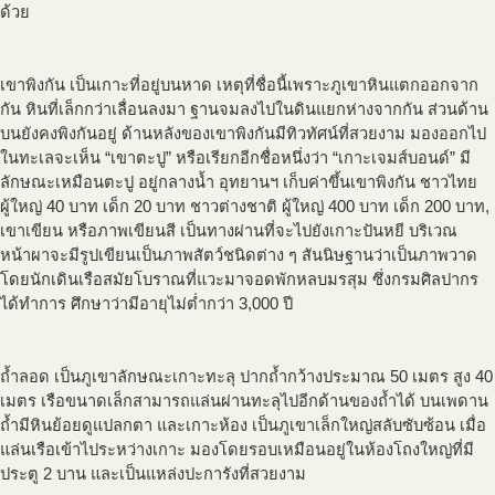
ด้วย
เขาพิงกัน เป็นเกาะที่อยู่บนหาด เหตุที่ชื่อนี้เพราะภูเขาหินแตกออกจาก
กัน หินที่เล็กกว่าเลื่อนลงมา ฐานจมลงไปในดินแยกห่างจากกัน ส่วนด้าน
บนยังคงพิงกันอยู่ ด้านหลังของเขาพิงกันมีทิวทัศน์ที่สวยงาม มองออกไป
ในทะเลจะเห็น “เขาตะปู” หรือเรียกอีกชื่อหนึ่งว่า “เกาะเจมส์บอนด์” มี
ลักษณะเหมือนตะปู อยู่กลางน้ำ อุทยานฯ เก็บค่าขึ้นเขาพิงกัน ชาวไทย
ผู้ใหญ่ 40 บาท เด็ก 20 บาท ชาวต่างชาติ ผู้ใหญ่ 400 บาท เด็ก 200 บาท,
เขาเขียน หรือภาพเขียนสี เป็นทางผ่านที่จะไปยังเกาะปันหยี บริเวณ
หน้าผาจะมีรูปเขียนเป็นภาพสัตว์ชนิดต่าง ๆ สันนิษฐานว่าเป็นภาพวาด
โดยนักเดินเรือสมัยโบราณที่แวะมาจอดพักหลบมรสุม ซึ่งกรมศิลปากร
ได้ทำการ ศึกษาว่ามีอายุไม่ต่ำกว่า 3,000 ปี
ถ้ำลอด เป็นภูเขาลักษณะเกาะทะลุ ปากถ้ำกว้างประมาณ 50 เมตร สูง 40
เมตร เรือขนาดเล็กสามารถแล่นผ่านทะลุไปอีกด้านของถ้ำได้ บนเพดาน
ถ้ำมีหินย้อยดูแปลกตา และเกาะห้อง เป็นภูเขาเล็กใหญ่สลับซับซ้อน เมื่อ
แล่นเรือเข้าไประหว่างเกาะ มองโดยรอบเหมือนอยู่ในห้องโถงใหญ่ที่มี
ประตู 2 บาน และเป็นแหล่งปะการังที่สวยงาม