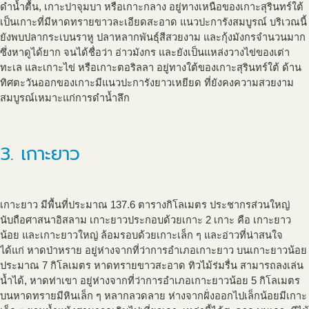
ดำน้ำตื้น, เกาะปาจุมบา หรือเกาะกลาง อยู่ทางเหนือของเกาะสุรินทร์ใต้
เป็นเกาะที่มีหาดทรายขาวละเอียดสะอาด แนวปะการังสมบูรณ์ บริเวณนี้
ยังพบปลากระเบนราหู ปลาหลากพันธุ์สีสวยงาม และกุ้งมังกรจำนวนมาก
ซึ่งหาดูได้ยาก จนได้ชื่อว่า อ่าวมังกร และยังเป็นแหล่งวางไข่ของเต่า
ทะเล และเกาะไข่ หรือเกาะตอริลลา อยู่ทางใต้ของเกาะสุรินทร์ใต้ ด้าน
ทิศตะวันออกของเกาะมีแนวปะการังยาวเหยียด ที่ยังคงความสวยงาม
สมบูรณ์เหมาะแก่การดำน้ำลึก
3. เกาะยาว
เกาะยาว มีพื้นที่ประมาณ 137.6 ตารางกิโลเมตร ประชากรส่วนใหญ่
นับถือศาสนาอิสลาม เกาะยาวประกอบด้วยเกาะ 2 เกาะ คือ เกาะยาว
น้อย และเกาะยาวใหญ่ ล้อมรอบด้วยเกาะเล็ก ๆ และอ่าวที่น่าสนใจ
ได้แก่ หาดป่าหราย อยู่ห่างจากที่ว่าการอำเภอเกาะยาว บนเกาะยาวน้อย
ประมาณ 7 กิโลเมตร หาดทรายขาวสะอาด ทิวไม้ร่มรื่น สามารถลงเล่น
น้ำได้, หาดท่าเขา อยู่ห่างจากที่ว่าการอำเภอเกาะยาวน้อย 5 กิโลเมตร
บนหาดทรายมีหินเล็ก ๆ หลากลวดลาย ห่างจากฝั่งออกไปเล็กน้อยมีเกาะ