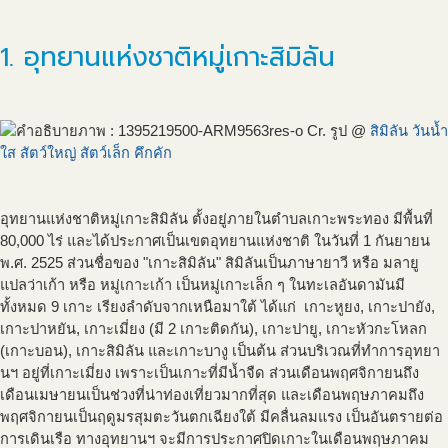
1. อุทยานแห่งชาติหมู่เกาะสิมิลัน
Cr. รูป @
สิมิลัน วันน้ำ
ใส สัตว์ใหญ่ สัตว์เล็ก คึกคัก
อุทยานแห่งชาติหมู่เกาะสิมิลัน ตั้งอยู่ภายในตำบลเกาะพระทอง มีพื้นที่
80,000 ไร่ และได้ประกาศเป็นเขตอุทยานแห่งชาติ ในวันที่ 1 กันยายน
พ.ศ. 2525 ส่วนชื่อของ "เกาะสิมิลัน" สิมิลันเป็นภาษายาวี หรือ มลายู
แปลว่าเก้า หรือ หมู่เกาะเก้า เป็นหมู่เกาะเล็ก ๆ ในทะเลอันดามันมี
ทั้งหมด 9 เกาะ เรียงลำดับจากเหนือมาใต้ ได้แก่ เกาะหูยง, เกาะปายัง,
เกาะปาหยัน, เกาะเมี่ยง (มี 2 เกาะติดกัน), เกาะปายู, เกาะหัวกะโหลก
(เกาะบอน), เกาะสิมิลัน และเกาะบางู เป็นต้น ส่วนบริเวณที่ทำการอุทยา
นฯ อยู่ที่เกาะเมี่ยง เพราะเป็นเกาะที่มีน้ำจืด ส่วนเดือนพฤศจิกายนถึง
เดือนเมษายนเป็นช่วงที่น่าท่องเที่ยวมากที่สุด และเดือนพฤษภาคมถึง
พฤศจิกายนเป็นฤดูมรสุมตะวันตกเฉียงใต้ มีคลื่นลมแรง เป็นอันตรายต่อ
การเดินเรือ ทางอุทยานฯ จะมีการประกาศปิดเกาะในเดือนพฤษภาคม