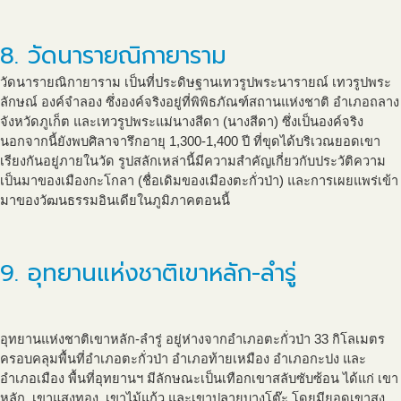
8. วัดนารายณิกายาราม
วัดนารายณิกายาราม เป็นที่ประดิษฐานเทวรูปพระนารายณ์ เทวรูปพระ
ลักษณ์ องค์จำลอง ซึ่งองค์จริงอยู่ที่พิพิธภัณฑ์สถานแห่งชาติ อำเภอถลาง
จังหวัดภูเก็ต และเทวรูปพระแม่นางสีดา (นางสีดา) ซึ่งเป็นองค์จริง
นอกจากนี้ยังพบศิลาจารึกอายุ 1,300-1,400 ปี ที่ขุดได้บริเวณยอดเขา
เรียงกันอยู่ภายในวัด รูปสลักเหล่านี้มีความสำคัญเกี่ยวกับประวัติความ
เป็นมาของเมืองกะโกลา (ชื่อเดิมของเมืองตะกั่วป่า) และการเผยแพร่เข้า
มาของวัฒนธรรมอินเดียในภูมิภาคตอนนี้
9. อุทยานแห่งชาติเขาหลัก-ลำรู่
อุทยานแห่งชาติเขาหลัก-ลำรู่ อยู่ห่างจากอำเภอตะกั่วป่า 33 กิโลเมตร
ครอบคลุมพื้นที่อำเภอตะกั่วป่า อำเภอท้ายเหมือง อำเภอกะปง และ
อำเภอเมือง พื้นที่อุทยานฯ มีลักษณะเป็นเทือกเขาสลับซับซ้อน ได้แก่ เขา
หลัก, เขาแสงทอง, เขาไม้แก้ว และเขาปลายบางโต๊ะ โดยมียอดเขาสูง