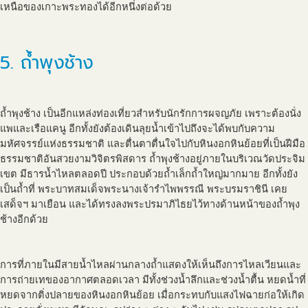
เหนือของเกาะพระทองได้อีกหนึ่งต่อด้วย
5. ถ้ำพุงช้าง
ถ้ำพุงช้าง เป็นอีกแหล่งท่องเที่ยวสำหรับนักรักการผจญภัย เพราะต้องนั่ง
แพและเรือแคนู อีกทั้งยังต้องเดินลุยน้ำเข้าไปถึงจะได้พบกับความ
มหัศจรรย์แห่งธรรมชาติ และตื่นตาตื่นใจไปกับหินงอกหินย้อยที่เป็นฝีมือ
ธรรมชาติอันสวยงามวิจิตรพิสดาร ถ้ำพุงช้างอยู่ภายในบริเวณวัดประจิม
เขต มีธารน้ำไหลตลอดปี ประกอบด้วยถ้ำเล็กถ้ำใหญ่มากมาย อีกทั้งยัง
เป็นถ้ำที่ พระบาทสมเด็จพระนางเจ้ารำไพพรรณี พระบรมราชินี เคย
เสด็จฯ มาเยือน และได้ทรงลงพระปรมาภิไธยไว้ทางด้านหน้าของถ้ำพุง
ช้างอีกด้วย
การที่ภายในมีสายน้ำไหลผ่านกลางถ้ำแสดงให้เห็นถึงการไหลเวียนและ
การถ่ายเทของอากาศตลอดเวลา มีทั้งช่วงน้ำลึกและช่วงน้ำตื้น หยดน้ำที่
หยดจากติ่งปลายของหินงอกหินย้อย เมื่อกระทบกับแสงไฟฉายก่อให้เกิด