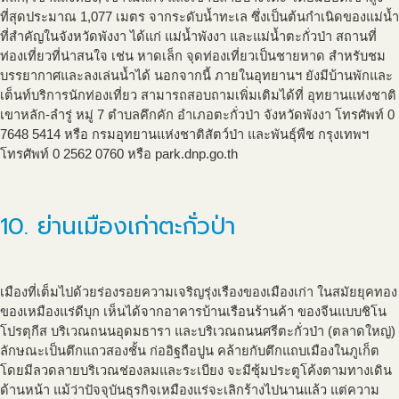
ที่สุดประมาณ 1,077 เมตร จากระดับน้ำทะเล ซึ่งเป็นต้นกำเนิดของแม่น้ำ
ที่สำคัญในจังหวัดพังงา ได้แก่ แม่น้ำพังงา และแม่น้ำตะกั่วป่า สถานที่
ท่องเที่ยวที่น่าสนใจ เช่น หาดเล็ก จุดท่องเที่ยวเป็นชายหาด สำหรับชม
บรรยากาศและลงเล่นน้ำได้ นอกจากนี้ ภายในอุทยานฯ ยังมีบ้านพักและ
เต็นท์บริการนักท่องเที่ยว สามารถสอบถามเพิ่มเติมได้ที่ อุทยานแห่งชาติ
เขาหลัก-ลำรู่ หมู่ 7 ตำบลคึกคัก อำเภอตะกั่วป่า จังหวัดพังงา โทรศัพท์ 0
7648 5414 หรือ กรมอุทยานแห่งชาติสัตว์ป่า และพันธุ์พืช กรุงเทพฯ
โทรศัพท์ 0 2562 0760 หรือ park.dnp.go.th
10. ย่านเมืองเก่าตะกั่วป่า
เมืองที่เต็มไปด้วยร่องรอยความเจริญรุ่งเรืองของเมืองเก่า ในสมัยยุคทอง
ของเหมืองแร่ดีบุก เห็นได้จากอาคารบ้านเรือนร้านค้า ของจีนแบบชิโน
โปรตุกีส บริเวณถนนอุดมธารา และบริเวณถนนศรีตะกั่วป่า (ตลาดใหญ่)
ลักษณะเป็นตึกแถวสองชั้น ก่ออิฐถือปูน คล้ายกับตึกแถบเมืองในภูเก็ต
โดยมีลวดลายบริเวณช่องลมและระเบียง จะมีซุ้มประตูโค้งตามทางเดิน
ด้านหน้า แม้ว่าปัจจุบันธุรกิจเหมืองแร่จะเลิกร้างไปนานแล้ว แต่ความ