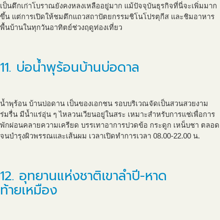
เป็นตึกเก่าโบราณยังคงหลงเหลืออยู่มาก แม้ปัจจุบันธุรกิจที่นี่จะเพิ่มมาก
ขึ้น แต่การเปิดให้ชมตึกแถวสถาปัตยกรรมชิโนโปรตุกีส และชิมอาหาร
พื้นบ้านในทุกวันอาทิตย์ช่วงฤดูท่องเที่ยว
11. บ่อน้ำพุร้อนบ้านบ่อดาล
น้ำพุร้อน บ้านบ่อดาน เป็นของเอกชน รอบบริเวณจัดเป็นสวนสวยงาม
ร่มรื่น มีน้ำแร่อุ่น ๆ ไหลวนเวียนอยู่ในสระ เหมาะสำหรับการแช่เพื่อการ
พักผ่อนคลายความเครียด บรรเทาอาการปวดข้อ กระดูก เหน็บชา ตลอด
จนบำรุงผิวพรรณและเส้นผม เวลาเปิดทำการเวลา 08.00-22.00 น.
12. อุทยานแห่งชาติเขาลำปี-หาด
ท้ายเหมือง