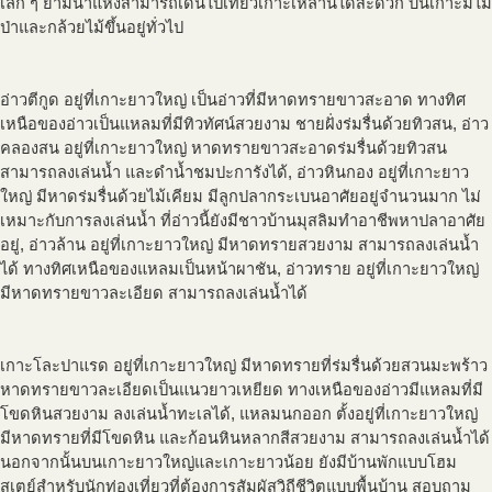
เล็ก ๆ ยามน้ำแห้งสามารถเดินไปเที่ยวเกาะเหล่านี้ได้สะดวก บนเกาะมีไม้
ป่าและกล้วยไม้ขึ้นอยู่ทั่วไป
อ่าวตีกูด อยู่ที่เกาะยาวใหญ่ เป็นอ่าวที่มีหาดทรายขาวสะอาด ทางทิศ
เหนือของอ่าวเป็นแหลมที่มีทิวทัศน์สวยงาม ชายฝั่งร่มรื่นด้วยทิวสน, อ่าว
คลองสน อยู่ที่เกาะยาวใหญ่ หาดทรายขาวสะอาดร่มรื่นด้วยทิวสน
สามารถลงเล่นน้ำ และดำน้ำชมปะการังได้, อ่าวหินกอง อยู่ที่เกาะยาว
ใหญ่ มีหาดร่มรื่นด้วยไม้เคียม มีลูกปลากระเบนอาศัยอยู่จำนวนมาก ไม่
เหมาะกับการลงเล่นน้ำ ที่อ่าวนี้ยังมีชาวบ้านมุสลิมทำอาชีพหาปลาอาศัย
อยู่, อ่าวล้าน อยู่ที่เกาะยาวใหญ่ มีหาดทรายสวยงาม สามารถลงเล่นน้ำ
ได้ ทางทิศเหนือของแหลมเป็นหน้าผาชัน, อ่าวทราย อยู่ที่เกาะยาวใหญ่
มีหาดทรายขาวละเอียด สามารถลงเล่นน้ำได้
เกาะโละปาแรด อยู่ที่เกาะยาวใหญ่ มีหาดทรายที่ร่มรื่นด้วยสวนมะพร้าว
หาดทรายขาวละเอียดเป็นแนวยาวเหยียด ทางเหนือของอ่าวมีแหลมที่มี
โขดหินสวยงาม ลงเล่นน้ำทะเลได้, แหลมนกออก ตั้งอยู่ที่เกาะยาวใหญ่
มีหาดทรายที่มีโขดหิน และก้อนหินหลากสีสวยงาม สามารถลงเล่นน้ำได้
นอกจากนั้นบนเกาะยาวใหญ่และเกาะยาวน้อย ยังมีบ้านพักแบบโฮม
สเตย์สำหรับนักท่องเที่ยวที่ต้องการสัมผัสวิถีชีวิตแบบพื้นบ้าน สอบถาม