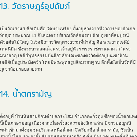
13. วัดราษฎร์อุปถัมภ์
เป็นวัดเก่าแก่ ชื่อเดิมคือ วัดบางเหรียง ตั้งอยู่ห่างจากที่ว่าการของอำเภอ
ทับปุด ประมาณ 11 กิโลเมตร บริเวณวัดล้อมรอบด้วยภูเขาที่สมบูรณ์
ด้วยต้นไม้ใหญ่ ในวัดมีถาวรวัตถุทางธรรมที่สำคัญ คือ พระธาตุเจดีย์
เทพนิมิต ซึ่งพระบาทสมเด็จพระเจ้าอยู่หัวฯ พระราชทานนามว่า “พระ
มหาธาตุ เจดีย์พุทธธรรมบันลือ” ลักษณะของตัววัดตั้งอยู่บนเขาล้าน
เจดีย์เป็นรูประฆังคว่ำ โดยมีพระพุทธรูปล้อมรอบฐาน อีกทั้งยังเป็นวัดที่มี
ภูเขาล้อมรอบสวยงาม
14. น้ำตกรามัญ
ตั้งอยู่ที่ บ้านหินสามก้อนตำบลกระโสม อำเภอตะกั่วทุ่ง ชื่อของน้ำตกแห่ง
นี้เป็นภาษามอญ เนื่องจากเมื่อครั้งสงครามยังสีเกาะทัพ มีชาวมอญหนี
พม่าเข้ามาตั้งชุมชนบริเวณเหนือน้ำตก จึงเรียกชื่อ น้ำตกรามัญ ซึ่งเป็น
สายน้ำไหลเลาะลงชั้นหินลดหลั่นกันมากถึง 8 ชั้น มีขนาดแต่ละชั้นที่แตก