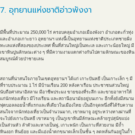
7. อุทยานแห่งชาติอ่าวพังงา
มีพื้นที่ประมาณ 250,000 ไร่ ครอบคลุมอำเภอเมืองพังงา อำเภอตะกั่วทุ่ง
และอำเภอเกาะยาว อุทยานฯ แห่งนี้เป็นอุทยานแห่งชาติประเภทชายฝั่ง
ทะเลแห่งที่สองของประเทศ พื้นที่ส่วนใหญ่เป็นทะเล และเกาะน้อยใหญ่ มี
เขาหินปูนลักษณะต่าง ๆ ที่มีความงามแตกต่างกันไปตามลักษณะของหิน
สมบูรณ์ด้วยป่าชายเลน
สถานที่น่าสนใจภายในเขตอุทยานฯ ได้แก่ เกาะปันหยี เป็นเกาะเล็ก ๆ มี
ที่ราบประมาณ 1 ไร่ มีบ้านเรือน 200 หลังคาเรือน ประชาชนส่วนใหญ่
นับถือศาสนาอิสลาม มีอาชีพประมง ขายของที่ระลึก และขายอาหารให้
แก่นักท่องเที่ยว มีโรงเรียน และสถานีอนามัยอยู่บนเกาะ อีกทั้งยังมีสนาม
ฟุตบอลลอยน้ำที่แรกและที่เดียวในเมืองไทย เป็นอีกจุดหนึ่งที่ได้รับความ
สนใจจากนักท่องเที่ยวเป็นจำนวนมาก, เขาหมาจู อยู่ระหว่างทางผ่านที่
จะไปยังเกาะปันหยี เขาหมาจู เป็นภูเขาหินมีลักษณะคล้ายรูปสุนัขแบ่ง
เป็นส่วนหัว ลำตัวและหางเป็นพู่, เกาะพนัก เป็นเกาะที่สวยงาม มีถ้ำ
หินงอก หินย้อย และมีแอ่งน้ำตกขนาดเล็กเป็นชั้น ๆ ลดหลั่นกันอยู่ในถ้ำ