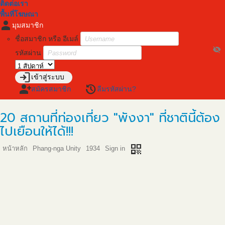
ติดต่อเรา
พื้นที่โฆษณา
person
มุมสมาชิก
ชื่อสมาชิก หรือ อีเมล์
visibility_off
รหัสผ่าน
login
เข้าสู่ระบบ
person_add
restore
สมัครสมาชิก
ลืมรหัสผ่าน?
20 สถานที่ท่องเที่ยว "พังงา" ที่ชาตินี้ต้อง
ไปเยือนให้ได้!!!
qr_code
หน้าหลัก
Phang-nga Unity
1934
Sign in