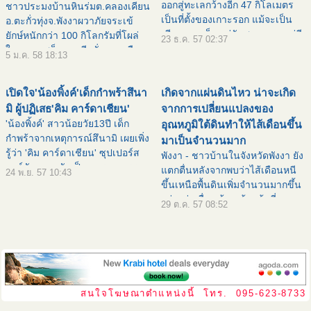
ออกสู่ทะเลกว้างอีก 47 กิโลเมตร
ชาวประมงบ้านหินร่มต.คลองเคียน
เป็นที่ตั้งของเกาะรอก แม้จะเป็น
อ.ตะกั่วทุ่งจ.พังงาผวาภัยจระเข้
เพียงเกาะเล็กๆ คู่กันสองเกาะ แต่มี
ยักษ์หนักกว่า 100 กิโลกรัมที่โผล่
23 ธ.ค. 57 02:37
ธรรมชาติที่ยิ่งใหญ่นัก เป็นเจ้าของ
ในคลองเสม็ดนางชีหวั่นถูกเขมือบ
5 ม.ค. 58 18:13
หาดทรายขาว น้ำทะเลสีมรกต มี
ไม่กล้าออกไปทำประมง เมื่อเวลา
ปะการังฝูงปลาหลา
07.00 น. วันนี้ (4 ม.ค. 58) นาย
เปิดใจ'น้องพิ้งค์'เด็กกำพร้าสึนา
เกิดจากแผ่นดินไหว น่าจะเกิด
สายัณห์หัสน
มิ ผู้ปฏิเสธ'คิม คาร์ดาเชียน'
จากการเปลี่ยนแปลงของ
'น้องพิ้งค์' สาวน้อยวัย13ปี เด็ก
อุณหภูมิใต้ดินทำให้ไส้เดือนขึ้น
กำพร้าจากเหตุการณ์สึนามิ เผยเพิ่ง
มาเป็นจำนวนมาก
รู้ว่า 'คิม คาร์ดาเชียน' ซุปเปอร์ส
พังงา - ชาวบ้านในจังหวัดพังงา ยัง
ตาร์ดัง อยากรับเป็นบุตรบุญธรรม
แตกตื่นหลังจากพบว่าไส้เดือนหนี
24 พ.ย. 57 10:43
ส่วนที่ปฏิเสธเพราะไม่อยากทิ้งพี่ๆ
ขึ้นเหนือพื้นดินเพิ่มจำนวนมากขึ้น
น้องๆไปสบายคนเดียว หากจะช่วย
อย่างต่อเนื่อง ด้านเจ้าหน้าที่
29 ต.ค. 57 08:52
ก็ต้องช่ว
ทรัพยากรฯเข้าตรวจสอบมั่นใจไม่
ได้เกิดจากแผ่นดินไหว น่าจะเกิด
จากการเปลี่ยนแป
สนใจโฆษณาตำแหน่งนี้ โทร. 095-623-8733