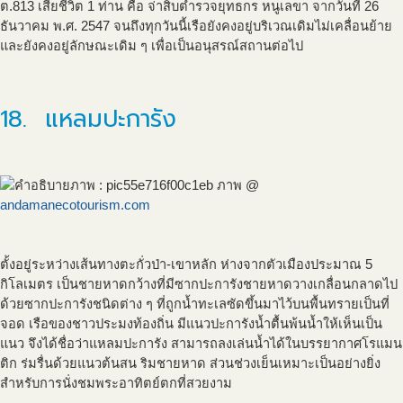
ต.813 เสียชีวิต 1 ท่าน คือ จ่าสิบตำรวจยุทธกร หนูเลขา จากวันที่ 26
ธันวาคม พ.ศ. 2547 จนถึงทุกวันนี้เรือยังคงอยู่บริเวณเดิมไม่เคลื่อนย้าย
และยังคงอยู่ลักษณะเดิม ๆ เพื่อเป็นอนุสรณ์สถานต่อไป
18. แหลมปะการัง
ภาพ @
andamanecotourism.com
ตั้งอยู่ระหว่างเส้นทางตะกั่วป่า-เขาหลัก ห่างจากตัวเมืองประมาณ 5
กิโลเมตร เป็นชายหาดกว้างที่มีซากปะการังชายหาดวางเกลื่อนกลาดไป
ด้วยซากปะการังชนิดต่าง ๆ ที่ถูกน้ำทะเลซัดขึ้นมาไว้บนพื้นทรายเป็นที่
จอด เรือของชาวประมงท้องถิ่น มีแนวปะการังน้ำตื้นพ้นน้ำให้เห็นเป็น
แนว จึงได้ชื่อว่าแหลมปะการัง สามารถลงเล่นน้ำได้ในบรรยากาศโรแมน
ติก ร่มรื่นด้วยแนวต้นสน ริมชายหาด ส่วนช่วงเย็นเหมาะเป็นอย่างยิ่ง
สำหรับการนั่งชมพระอาทิตย์ตกที่สวยงาม