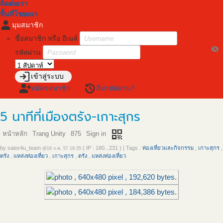
ติดต่อเรา
พื้นที่โฆษณา
person
มุมสมาชิก
ชื่อสมาชิก หรือ อีเมล์
visibility_off
รหัสผ่าน
login
เข้าสู่ระบบ
person_add
restore
สมัครสมาชิก
ลืมรหัสผ่าน?
5 นาทีที่เมืองตรัง-เกาะสุกร
qr_code
หน้าหลัก
Trang Unity
875
Sign in
by
sator4u_team
( IP : 180...231 )
|
Tags :
ท่องเที่ยวและกิจกรรม
,
เกาะสุกร
,
@16 ก.พ. 57 18:35
ตรัง
,
แหล่งท่องเที่ยว
,
เกาะสุกร
,
ตรัง
,
แหล่งท่องเที่ยว