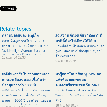
Relate topics
ตลาดปล่อยของ จ.ภูเก็ต
20 สถานที่ท่องเที่ยว "พังงา" ที่
ตลาดนัดสุดบรรเจิดท่ามกลาง
ชาตินี้ต้องไปเยือนให้ได้!!!
บรรยากาศกลางแจ้งแบบสบาย ๆ
แร่หมื่นล้านบ้านกลางน้ำถ้ำงามตา
ใน Limelight Avenue ใจกลาง
ภูพาแปลก แมกไม้จำปูน บริบูรณ์
เมืองภูเก็ต ที่มีพื้นที่สำหรับปลด
ด้วยทรัพยากร
10 เม.ย. 60 22:33
ปล่อยสินค้าไอเดีย โดยภายใน
2 ก.ย. 58 22:34
ตลาดจะมีพ่อค้าแม่ขายมาวางของ
แฮนด์เมดดีไซน์เก๋ ๆ แฟชั่นแนว ๆ
เจดีย์ปะการัง โบราณสถานเก่า
มารู้จัก "โลมาสีชมพู" พระเอก
อาทิ
แก่ของเมืองขนอม เชื่อกันว่า
แห่งท้องทะเลขนอม
มีอายุมากกว่า 1000 ปี
จ.นครศรีธรรมราช กันเถอะ!
เจดีย์ปะการัง โบราณสถานเก่าแก่
ก่อนอื่น! ลองมาทำความรู้จัก
ของเมืองขนอม เชื่อกันว่ามีอายุ
"ขนอม ...อัญมณีแห่งอ่าวไทย" กัน
มากกว่า 1000 ปี ประดิษฐานอยู่บน
สักฮี
ยอดเขาธาตุ ในวัดจันทน์ธาตุทา
18 มิ.ย. 58 10:37