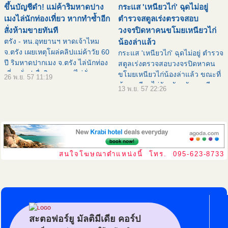
ขึ้นบัญชีดำ! แม่ค้าริมหาดปาง
กระแส 'เหนียวไก่' ฉุดไม่อยู่
ปะการังฝูงปลาหลา
เมงไล่นักท่องเที่ยว หากทำซ้ำอีก
ตำรวจสตูลเร่งตรวจสอบ
สั่งห้ามขายทันที
วงจรปิดหาคนขโมยเหนียวไก่
ตรัง - หน.อุทยานฯ หาดเจ้าไหม
น้องล่าแล้ว
จ.ตรัง เผยเหตุโผล่คลิปแม่ค้าวัย 60
กระแส 'เหนียวไก่' ฉุดไม่อยู่ ตำรวจ
ปี ริมหาดปากเมง จ.ตรัง ไล่นักท่อง
สตูลเร่งตรวจสอบวงจรปิดหาคน
เที่ยวนั่งปูเสื่อริมหาดแต่ไม่สั่ง
ขโมยเหนียวไก่น้องล่าแล้ว ขณะที่
26 พ.ย. 57 11:19
อาหาร รับสร้างความเสื่อมเสียต่อ
ข้าวเหนียวไก่จังหวัดตรังขายดี
13 พ.ย. 57 22:26
การท่องเที่ยวมาก สั่งขึ้นบัญชีดำหา
ยอดขายเพิ่ม วัยรุ่นแห่กินเกาะ
กกระท
กระแสเหนียวไก่น้องล่า... วันนี้ (13
พ.ย.57)
สนใจโฆษณาตำแหน่งนี้ โทร. 095-623-8733
สะตอฟอร์ยู มัลติมีเดีย คอร์ป