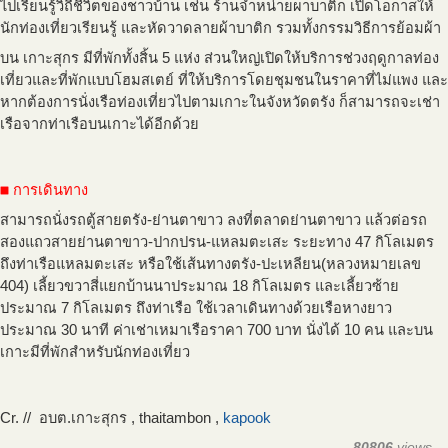
ไปเรียนรู้วิถีชีวิตของชาวบ้าน เช่น ร้านจำหน่ายผาบาติก เปิดโอกาสให้
นักท่องเที่ยวเรียนรู้ และหัดวาดลายผ้าบาติก รวมทั้งกรรมวิธีการย้อมผ้า
บน เกาะสุกร มีที่พักทั้งสิ้น 5 แห่ง ส่วนใหญ่เปิดให้บริการช่วงฤดูกาลท่อง
เที่ยวและที่พักแบบโฮมสเตย์ ที่ให้บริการโดยชุมชนในราคาที่ไม่แพง และ
หากต้องการนั่งเรือท่องเที่ยวไปตามเกาะในจังหวัดตรัง ก็สามารถจะเช่า
เรือจากท่าเรือบนเกาะได้อีกด้วย
การเดินทาง
สามารถนั่งรถตู้สายตรัง-ย่านตาขาว ลงที่ตลาดย่านตาขาว แล้วต่อรถ
สองแถวสายย่านตาขาว-ปากปรน-แหลมตะเสะ ระยะทาง 47 กิโลเมตร
ถึงท่าเรือแหลมตะเสะ หรือใช้เส้นทางตรัง-ปะเหลียน(หลวงหมายเลข
404) เลี้ยวขวาสี่แยกบ้านนาประมาณ 18 กิโลเมตร และเลี้ยวซ้าย
ประมาณ 7 กิโลเมตร ถึงท่าเรือ ใช้เวลาเดินทางด้วยเรือหางยาว
ประมาณ 30 นาที ค่าเช่าเหมาเรือราคา 700 บาท นั่งได้ 10 คน และบน
เกาะมีที่พักสำหรับนักท่องเที่ยว
Cr. // อบต.เกาะสุกร , thaitambon ,
kapook
80806
views