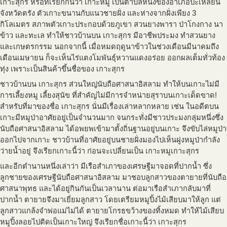
เกาะสุกร หรือที่เรียกกันว่า เกาะหมู เป็นตำบลหนึ่งของอำเภอปะเหลียน
จังหวัดตรัง ตัวเกาะขนานกับแนวชายฝั่ง และห่างจากฝั่งเพียง 3
กิโลเมตร สภาพตัวเกาะประกอบด้วยภูเขา สวนยางพารา ป่าโกงกาง นา
ข้าว และทะเล ทำให้ชาวบ้านบน เกาะสุกร มีอาชีพประมง ทำสวนยาง
และเกษตรกรรม นอกจากนี้ เมื่อหมดฤดูนาข้าวในช่วงเดือนมีนาคมถึง
เดือนเมษายน ก็จะเห็นไร่แตงโมพันธุ์หวานแดงอร่อย ออกผลเต็มทั่วท้อง
ทุ่ง เพราะเป็นสินค้าขึ้นชื่อของ เกาะสุกร
ชาวบ้านบน เกาะสุกร ส่วนใหญ่นับถือศาสนาอิสลาม ทำให้บนเกาะไม่มี
การเลี้ยงหมู เลี้ยงสุนัข ที่สำคัญไม่มีการจำหน่ายสุราบนเกาะเด็ดขาด!
สำหรับที่มาของชื่อ เกาะสุกร นั่นมีเรื่องเล่าหลากหลาย เช่น ในอดีตบน
เกาะมีหมูป่าอาศัยอยู่เป็นจำนวนมาก จนกระทั่งมีชาวประมงกลุ่มหนึ่งซึ่ง
นับถือศาสนาอิสลาม ได้อพยพเข้ามาตั้งถิ่นฐานอยู่บนเกาะ จึงขับไล่หมูป่า
ออกไปจากเกาะ ชาวบ้านที่อาศัยอยู่บนชายฝั่งมองไปเห็นฝูงหมูป่ากำลัง
ว่ายน้ำอยู่ จึงเรียกเกาะนี้ว่า ก่อนจะเปลี่ยนเป็น เกาะหมูเกาะสุกร
และอีกตำนานหนึ่งเล่าว่า มีเรือสำเภาของเศรษฐีมาจอดที่ปากน้ำ ซึ่ง
ลูกชายของเศรษฐีนับถือศาสนาอิสลาม มาชอบลูกสาวของตายายที่นับถือ
ศาสนาพุทธ และได้อยู่กินกันเป็นเวลานาน ต่อมาเรือสำเภากลับมาที่
ปากน้ำ ตายายจึงมาเยี่ยมลูกสาว โดยเตรียมหมูปิ้งไม้เสียบมาให้ลูก แต่
ลูกสาวแกล้งจำพ่อแม่ไม่ได้ ตายายโกรธขว้างของทิ้งหมด ทำให้ไม้เสียบ
หมูปิ้งลอยไปติดเป็นเกาะใหญ่ จึงเรียกชื่อเกาะนี้ว่า เกาะสุกร