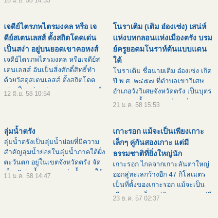
18 มิ.ย. 58 14:33
ราม เจดีย์เป็นรูปโอคว่ำ มีเส้นผ่า
ศูนย์กลางประมาณ 5-6 เมตร
เจดีย์ไตรภพไตรมงคล หรือ เจ
โนราเติม (เติม อ๋องเซ่ง) เสน่ห์
สร้างขึ้นโดยนำหินปะการั
ดีย์สเตนเลสส์ ตั้งสถิตโดดเด่น
แห่งบทกลอนแห่งเมืองตรัง บรม
เป็นสง่า อยู่บนยอดเขาคอหงส์
ย์ครูยอดมโนราห์ต้นแบบแดน
เจดีย์ไตรภพไตรมงคล หรือเจดีย์ส
ใต้
เตนเลสส์ อันเป็นสิ่งศักดิ์สิทธิ์ทำ
โนราเติม ชื่อนายเติม อ๋องเซ่ง เกิด
ด้วยวัสดุสเตนเลสส์ ตั้งสถิตโดด
ปี พ.ศ. ๒๔๕๗ ที่ตำบลเขาวิเศษ
เด่นเป็นสง่า อยู่บนยอดเขาคอหงส์
อำเภอวังวิเศษจังหวัดตรัง เป็นบุตร
12 มิ.ย. 58 10:54
ตั้งอยู่หมู่ที่ 8 บ้านในไร่ ถนนปุณณ
ของนายตั้ง นางอบ อ๋องเซ่ง
21 ม.ค. 58 15:53
กัณฑ์ ตำบลคอหงส์ อำเภอ
สัญชาติไทย เชื้อชาติจีน สำเร็จ
หาดใหญ่ จังหว
การศึกษาชั้นมัธยมปีที่ ๖ จาก
ลุ่มน้ำตรัง
เกาะรอก แม้จะเป็นเพียงเกาะ
โรงเรียนวิเชียรมาตุ
ลุ่มน้ำตรังเป็นลุ่มน้ำย่อยที่มีความ
เล็กๆ คู่กันสองเกาะ แต่มี
สำคัญลุ่มน้ำย่อยในลุ่มน้ำภาคใต้ฝั่ง
ธรรมชาติที่ยิ่งใหญ่นัก
ตะวันตก อยู่ในเขตจังหวัดตรัง จัด
เกาะรอก ไกลจากเกาะลันตาใหญ่
เป็น 2 ลุ่มน้ำย่อยของลุ่มน้ำภาคใต้
ออกสู่ทะเลกว้างอีก 47 กิโลเมตร
11 ม.ค. 58 14:47
ฝั่งตะวันตก จากทั้งหมด 25 ลุ่มน้ำ
เป็นที่ตั้งของเกาะรอก แม้จะเป็น
ของประเทศไทย มีลำน้ำสำคัญ 2
เพียงเกาะเล็กๆ คู่กันสองเกาะ แต่มี
23 ธ.ค. 57 02:37
สาย
ธรรมชาติที่ยิ่งใหญ่นัก เป็นเจ้าของ
หาดทรายขาว น้ำทะเลสีมรกต มี