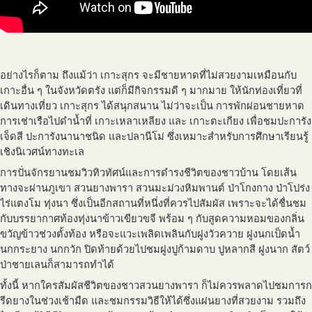
อย่างไรก็ตาม ถึงแม้ว่า เกาะสุกร จะมีชายหาดที่ไม่สวยงามเหมือนกับ
เกาะอื่น ๆ ในจังหวัดตรัง แต่ก็มีกิจกรรมดี ๆ มากมาย ให้นักท่องเที่ยวที่
เดินทางเที่ยว เกาะสุกร ได้สนุกสนาน ไม่ว่าจะเป็น การพักผ่อนชายหาด
การเช่าเรือไปดำน้ำที่ เกาะเหลาเหลียง และ เกาะตะเกียง เพื่อชมปะการัง
เจ็ดสี ปะการังนานาชนิด และปลานีโม่ ซึ่งเหมาะสำหรับการศึกษาเรียนรู้
เชิงนิเวศน์ทางทะเล
การปั่นจักรยานชมวิวทิวทัศน์และการดำรงชีวิตของชาวบ้าน โดยเส้น
ทางจะผ่านภูเขา สวนยางพารา สวนมะม่วงหิมพานต์ ป่าโกงกาง ป่าโปร่ง
ไร่แตงโม ทุ่งนา ซึ่งเป็นอีกสถานที่หนึ่งที่ควรไปสัมผัส เพราะจะได้ชื่นชม
กับบรรยากาศท้องทุ่งนาข้าวเขียวขจี พร้อม ๆ กับสูดความหอมของกลิ่น
ขวัญข้าวช่วงตั้งท้อง หรือจะแวะเพลิดเพลินกับฝูงวัวควาย ฝูงนกเป็ดน้ำ
นกกระยาง นกกวัก ปิดท้ายด้วยไปชมฝูงปูก้ามดาบ ปูหลากสี ฝูงนาก สัตว์
ป่าชายเลนก็สามารถทำได้
ทั้งนี้ หากใครสัมผัสชีวิตของชาวสวนยางพารา ก็ไม่ควรพลาดไปชมการก
รีดยางในช่วงเช้ามืด และชมกรรมวิธีให้ได้ซึ่งแผ่นยางที่สวยงาม รวมถึง