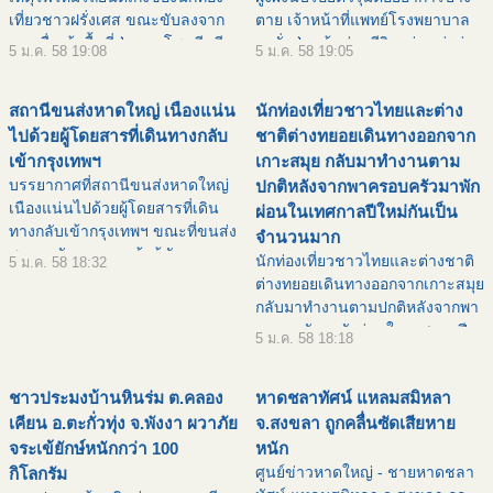
เที่ยวชาวฝรั่งเศส ขณะขับลงจาก
ตาย เจ้าหน้าที่แพทย์โรงพยาบาล
เขาเพื่อเข้าพื้นที่ป่าตอง โชคดีหนี
ตะกั่วป่า เข้าช่วยชีวิตอย่างเร่งด่วน
5 ม.ค. 58 19:08
5 ม.ค. 58 19:05
ตายออกจากรถได้ทัน เมื่อเวลา
วันนี้ (5 ม.ค.) ผู้สื่อข่าว จ.พังงา ได้
14.20 น. วันนี้ (5 ม.ค.) เจ้าหน้าที่
บันทึกภาพขณะที่ฝูงผึ้งนั
สถานีขนส่งหาดใหญ่ เนืองแน่น
นักท่องเที่ยวชาวไทยและต่าง
ตำรวจ
ไปด้วยผู้โดยสารที่เดินทางกลับ
ชาติต่างทยอยเดินทางออกจาก
เข้ากรุงเทพฯ
เกาะสมุย กลับมาทำงานตาม
บรรยากาศที่สถานีขนส่งหาดใหญ่
ปกติหลังจากพาครอบครัวมาพัก
เนืองแน่นไปด้วยผู้โดยสารที่เดิน
ผ่อนในเทศกาลปีใหม่กันเป็น
ทางกลับเข้ากรุงเทพฯ ขณะที่ขนส่ง
จำนวนมาก
สงขลายังคงตรวจเข้มผู้ขับรถ
นักท่องเที่ยวชาวไทยและต่างชาติ
5 ม.ค. 58 18:32
โดยสารสาธารณะ วันนี้ (4 ม.ค.
ต่างทยอยเดินทางออกจากเกาะสมุย
58) ที่ สถานีขนส่งผู้โดยสาร
กลับมาทำงานตามปกติหลังจากพา
เทศบาลนครหาดใหญ่ อำเภอ
ครอบครัวมาพักผ่อนในเทศกาลปี
5 ม.ค. 58 18:18
ใหม่กันเป็นจำนวนมาก จนทำให้ต่อ
รอคิวลงเรือยาวกว่า 1 กิโลเมตร
ชาวประมงบ้านหินร่ม ต.คลอง
หาดชลาทัศน์ แหลมสมิหลา
นักท่องเที่ยวชาวไทยแล
เคียน อ.ตะกั่วทุ่ง จ.พังงา ผวาภัย
จ.สงขลา ถูกคลื่นซัดเสียหาย
จระเข้ยักษ์หนักกว่า 100
หนัก
ศูนย์ข่าวหาดใหญ่ - ชายหาดชลา
กิโลกรัม