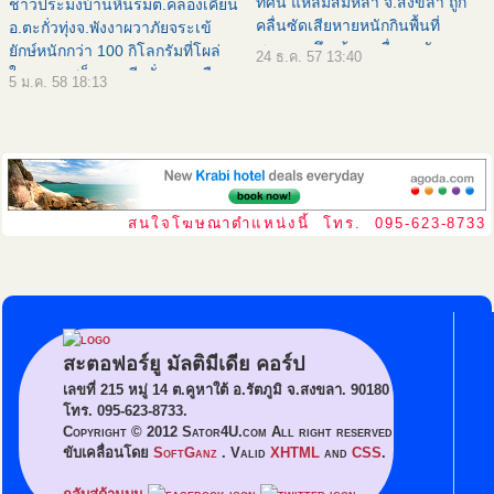
ทัศน์ แหลมสมิหลา จ.สงขลา ถูก
ชาวประมงบ้านหินร่มต.คลองเคียน
คลื่นซัดเสียหายหนักกินพื้นที่
อ.ตะกั่วทุ่งจ.พังงาผวาภัยจระเข้
ชายหาดลึกเข้ามาเรื่อยๆ พังแนว
ยักษ์หนักกว่า 100 กิโลกรัมที่โผล่
24 ธ.ค. 57 13:40
กระสอบทรายกั้นชายหาด ขณะ
ในคลองเสม็ดนางชีหวั่นถูกเขมือบ
5 ม.ค. 58 18:13
เดียวกันต้นสนทยอยล้มเป็นจำนวน
ไม่กล้าออกไปทำประมง เมื่อเวลา
มาก เจ้าหน้าที่สั่งห้ามนักท่องเที
07.00 น. วันนี้ (4 ม.ค. 58) นาย
สายัณห์หัสน
สนใจโฆษณาตำแหน่งนี้ โทร. 095-623-8733
สะตอฟอร์ยู มัลติมีเดีย คอร์ป
เลขที่ 215 หมู่ 14 ต.คูหาใต้ อ.รัตภูมิ จ.สงขลา. 90180
โทร. 095-623-8733.
Copyright © 2012 Sator4U.com All right reserved
ขับเคลื่อนโดย
SoftGanz
. Valid
XHTML
and
CSS
.