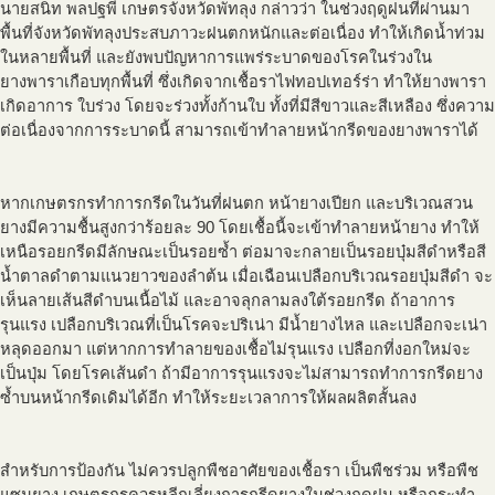
นายสนิท พลปฐพี เกษตรจังหวัดพัทลุง กล่าวว่า ในช่วงฤดูฝนที่ผ่านมา
พื้นที่จังหวัดพัทลุงประสบภาวะฝนตกหนักและต่อเนื่อง ทำให้เกิดน้ำท่วม
ในหลายพื้นที่ และยังพบปัญหาการแพร่ระบาดของโรคในร่วงใน
ยางพาราเกือบทุกพื้นที่ ซึ่งเกิดจากเชื้อราไฟทอปเทอร์ร่า ทำให้ยางพารา
เกิดอาการ ใบร่วง โดยจะร่วงทั้งก้านใบ ทั้งที่มีสีขาวและสีเหลือง ซึ่งความ
ต่อเนื่องจากการระบาดนี้ สามารถเข้าทำลายหน้ากรีดของยางพาราได้
หากเกษตรกรทำการกรีดในวันที่ฝนตก หน้ายางเปียก และบริเวณสวน
ยางมีความชื้นสูงกว่าร้อยละ 90 โดยเชื้อนี้จะเข้าทำลายหน้ายาง ทำให้
เหนือรอยกรีดมีลักษณะเป็นรอยซ้ำ ต่อมาจะกลายเป็นรอยบุ๋มสีดำหรือสี
น้ำตาลดำตามแนวยาวของลำต้น เมื่อเฉือนเปลือกบริเวณรอยบุ๋มสีดำ จะ
เห็นลายเส้นสีดำบนเนื้อไม้ และอาจลุกลามลงใต้รอยกรีด ถ้าอาการ
รุนแรง เปลือกบริเวณที่เป็นโรคจะปริเน่า มีน้ำยางไหล และเปลือกจะเน่า
หลุดออกมา แต่หากการทำลายของเชื้อไม่รุนแรง เปลือกที่งอกใหม่จะ
เป็นปุ่ม โดยโรคเส้นดำ ถ้ามีอาการรุนแรงจะไม่สามารถทำการกรีดยาง
ซ้ำบนหน้ากรีดเดิมได้อีก ทำให้ระยะเวลาการให้ผลผลิตสั้นลง
สำหรับการป้องกัน ไม่ควรปลูกพืชอาศัยของเชื้อรา เป็นพืชร่วม หรือพืช