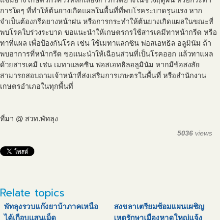
แซมยาง เกษตรกรควรหลีกเลี่ยงการกรีดยางในช่วงฤดูฝน หรือกระทำ
การใดๆ ที่ทำให้ต้นยางเกิดแผลในพื้นที่ที่พบโรคระบาดรุนแรง หาก
จำเป็นต้องกรีดยางหน้าฝน หรือการกระทำให้ต้นยางเกิดแผลในขณะที่
พบโรคใบร่วงระบาด ขอแนะนำให้เกษตรกรใช้สารเคมีทาหน้ากรีด หรือ
ทาที่แผล เพื่อป้องกันโรค เช่น ใช้เมทาแลกซิน ฟอสเอทธิล อลูมินัม ถ้า
พบอาการที่หน้ากรีด ขอแนะนำให้เฉือนส่วนที่เป็นโรคออก แล้วทาแผล
ด้วยสารเคมี เช่น เมทาแลคซิน ฟอสเอทธิลอลูมินัม หากมีข้อสงสัย
สามารถสอบถามเจ้าหน้าที่ส่งเสริมการเกษตรในพื้นที่ หรือสำนักงาน
เกษตรอำเภอในทุกพื้นที่
ที่มา @ สวท.พัทลุง
5036
views
Relate topics
พัทลุงรวบแก๊งยาบ้าภาคเหนือ
สงขลาเตรียมซ้อมแผนเผชิญ
ได้เกือบแสนเม็ด
เหตุรักษาเมืองหาดใหญ่แจ้ง