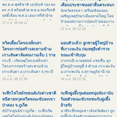
พล.ต.ต.พุทธิชาติ เอกฉันท์ รอง ผบ
เตือนประชาชนอย่าตื่นตระหนก
ตร.ภ.9 พร้อมด้วย พ.ต.อ.สมเกียรติ
จังหวัดสงขลา เตรียมซ้อมแผน
ฤทธิ์เลือน พ.ต.อ.เอนก ศรีคำอ้าย
เผชิญเหตุรักษาเมืองหาดใหญ่ โดย
รองผู้บังคับการตำรวจภูธรจังหวัด
จำลองสถานการณ์คนร้ายลอบวาง
17 ก.พ. 58 09:11
พัทลุง ได้ร่วมกันแถลงข่าวจับกุมยา
ระเบิด และจี้ตัวประกันภายในโรง
21 ม.ค. 58 12:29
บ้าลอตใหญ่สุดที่เคยจับกุมได้ ใน
พยาบาล เพื่อฝึกซ้อมการเผชิญเหตุ
พื้นที่
เต็มรูปแบบ ในวันที่ 23 มกราคมนี้
หวิดเดี้ยงโครงเหล็กเสา
มอบตัวแล้ว! ลูกชายผู้ใหญ่บ้าน
แจ้งเตือนประชาชนอย่าตื่น
โครงการก่อสร้างสะพานข้าม
ที่เกาะพะงัน ก่อเหตุยิงตำรวจ
เกาะลันตาล้มคนงานเจ็บ 1 ราย
ขณะเข้าจับกุม
กระบี่ - เกิดเหตุโครงเหล็กเสา
จากกรณี นายสุพจน์ แช่มชื่น ลูก
โครงการก่อสร้างสะพานข้าม
ผู้ใหญ่บ้านหมู่ที่ 4 ตำบล เกาะพะงัน
เกาะลันตา อ.เกาะลันตา จ.กระบี่
อ.เกาะพะงัน จ.สุราษฎร์ธานี ก่อ
สูง 13 เมตร ล้มระหว่างการ
เหตุใช้อาวุธปืนยิง ด.ต.สุริยันต์
14 ม.ค. 58 22:39
14 ม.ค. 58 22:35
ก่อสร้าง เป็นเหตุให้คนงานบาดเจ็บ
รัญจวน เจ้าหน้าที่ตำรวจฝ่าย
1 ราย เบื้อง ต้นอาการปลอดภัย
สืบสวน สังกัด สภ.เกาะพะงัน ได้รับ
ระทึกไฟไหม้รถยนต์เก๋งต่างชาติ
ระทึกฝูงผึ้งรุมต่อยหนุ่มพังงานับ
คาดว่าเกิดจากคานต่อเหล็กด้าน
บาดเจ็บสาหั
หนีตายหวุดหวิดขณะขับลงเขา
ร้อยตัวขณะขับรถชนกับฝูงผึ้ง
ป่าตอง จ.ภูเก็ต
ย้ายรัง
ASTV-ศูนย์ข่าวภูเก็ต - ระทึกเกิด
นาทีระทึกหนุ่มชาวจังหวัดพังงา ถูก
เหตุไฟไหม้รถยนต์เก๋งของนักท่อง
ฝูงผึ้งนับร้อยตัวรุมต่อยอาการปาง