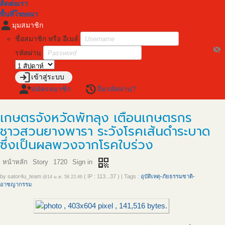
ติดต่อเรา
พื้นที่โฆษณา
person
มุมสมาชิก
ชื่อสมาชิก หรือ อีเมล์
visibility_off
รหัสผ่าน
login
เข้าสู่ระบบ
person_add
restore
สมัครสมาชิก
ลืมรหัสผ่าน?
เกษตรจังหวัดพัทลุง เตือนเกษตรกร
ชาวสวนยางพารา ระวังโรคเส้นดำระบาด
ซึ่งเป็นผลพวงจากโรคใบร่วง
qr_code
หน้าหลัก
Story
1720
Sign in
by
sator4u_team
( IP : 113...37 )
|
Tags :
อุบัติเหตุ-ภัยธรรมชาติ-
@14 ม.ค. 58 22:46
อาชญากรรม